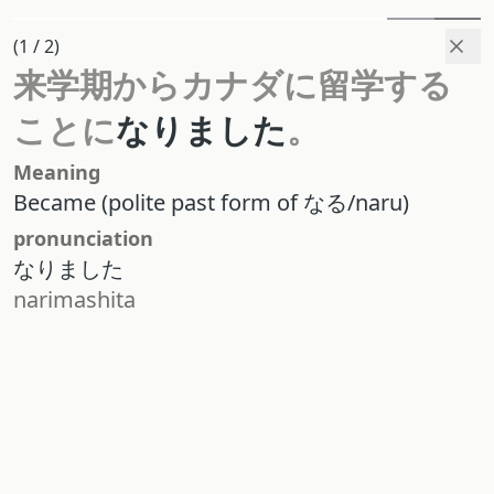
(1 / 2)
来学期
から
カナダ
に
留学
する
ことに
なりました
。
Meaning
Became (polite past form of なる/naru)
pronunciation
narimashita